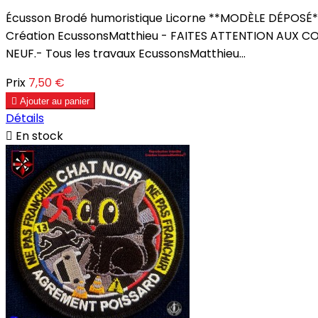
Écusson Brodé humoristique Licorne **MODÈLE DÉPOSÉ** Év
Création EcussonsMatthieu - FAITES ATTENTION AUX CO
NEUF.- Tous les travaux EcussonsMatthieu...
Prix
7,50 €

Ajouter au panier
Détails

En stock