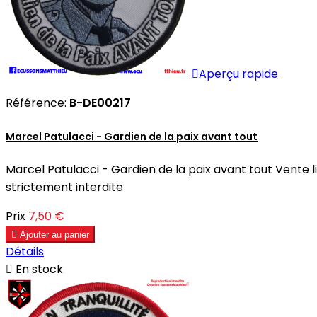

Aperçu rapide
Référence:
B-DE00217
Marcel Patulacci - Gardien de la paix avant tout
Marcel Patulacci - Gardien de la paix avant tout Vente 
strictement interdite
Prix
7,50 €

Ajouter au panier
Détails

En stock