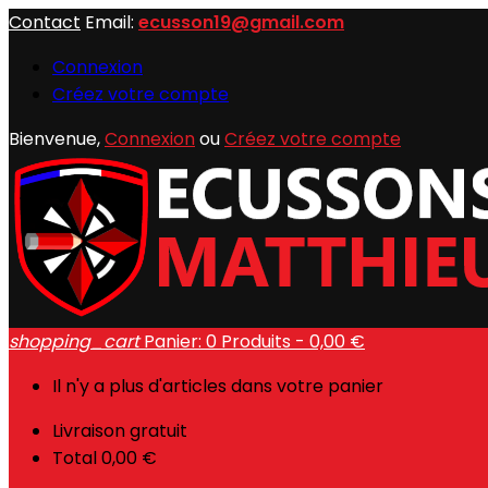
Contact
Email:
ecusson19@gmail.com
Connexion
Créez votre compte
Bienvenue,
Connexion
ou
Créez votre compte
shopping_cart
Panier:
0
Produits - 0,00 €
Il n'y a plus d'articles dans votre panier
Livraison
gratuit
Total
0,00 €