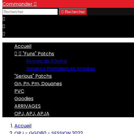
Commander


Rechercher



Accueil


"Funs" Patchs
Forces de l'Ordre
Sapeurs Pompiers et Armées
"Serious" Patchs
Gn, Pn, Pm, Douanes
PVC
Goodies
ARRIVAGES
OPJ, APJ, APJA
Accueil
OPJ - GGD80 - SESSION 2022