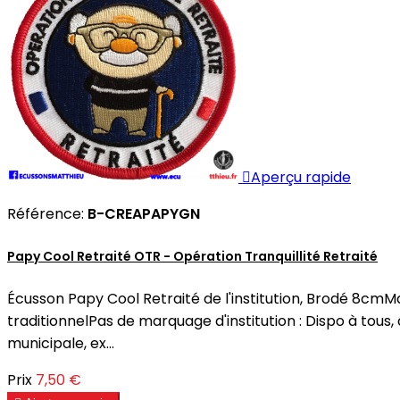

Aperçu rapide
Référence:
B-CREAPAPYGN
Papy Cool Retraité OTR - Opération Tranquillité Retraité
Écusson Papy Cool Retraité de l'institution, Brodé 8cm
traditionnelPas de marquage d'institution : Dispo à tous,
municipale, ex...
Prix
7,50 €